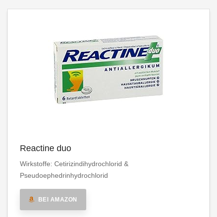
Reactine duo
Wirkstoffe: Cetirizindihydrochlorid &
Pseudoephedrinhydrochlorid
BEI AMAZON