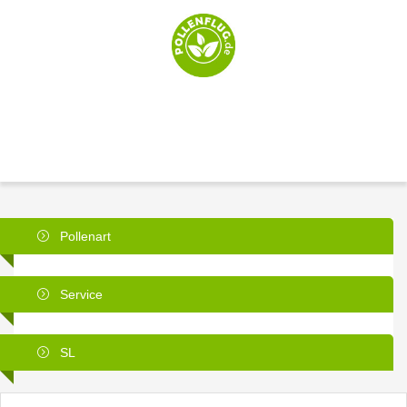
Pollenart
Service
SL