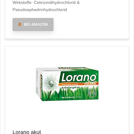
Wirkstoffe: Cetirizindihydrochlorid &
Pseudoephedrinhydrochlorid
BEI AMAZON
Lorano akut