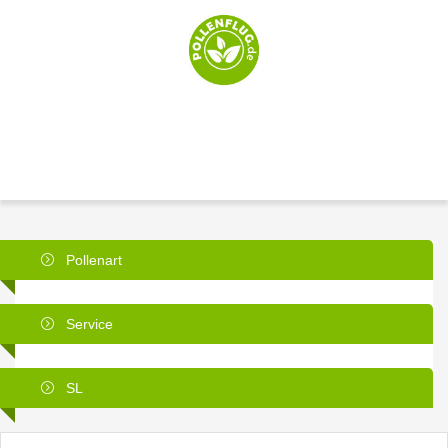
Pollenart
Service
SL