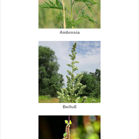
Ambrosia
Beifuß