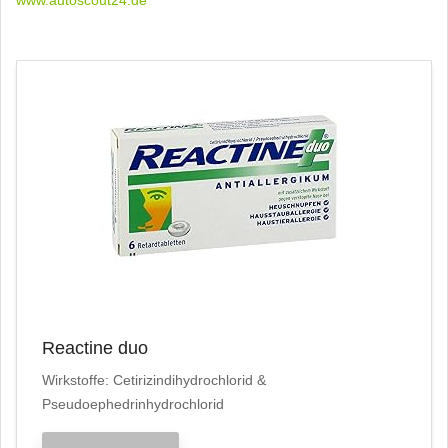
www.autoscout24.de
Reactine duo
Wirkstoffe: Cetirizindihydrochlorid &
Pseudoephedrinhydrochlorid