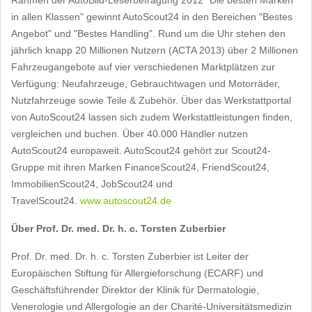
Rahmen der AutoBild-Leserbefragung 2012 "Die besten Marken
in allen Klassen" gewinnt AutoScout24 in den Bereichen "Bestes
Angebot" und "Bestes Handling". Rund um die Uhr stehen den
jährlich knapp 20 Millionen Nutzern (ACTA 2013) über 2 Millionen
Fahrzeugangebote auf vier verschiedenen Marktplätzen zur
Verfügung: Neufahrzeuge, Gebrauchtwagen und Motorräder,
Nutzfahrzeuge sowie Teile & Zubehör. Über das Werkstattportal
von AutoScout24 lassen sich zudem Werkstattleistungen finden,
vergleichen und buchen. Über 40.000 Händler nutzen
AutoScout24 europaweit. AutoScout24 gehört zur Scout24-
Gruppe mit ihren Marken FinanceScout24, FriendScout24,
ImmobilienScout24, JobScout24 und
TravelScout24.
www.autoscout24.de
Über Prof. Dr. med. Dr. h. c. Torsten Zuberbier
Prof. Dr. med. Dr. h. c. Torsten Zuberbier ist Leiter der
Europäischen Stiftung für Allergieforschung (ECARF) und
Geschäftsführender Direktor der Klinik für Dermatologie,
Venerologie und Allergologie an der Charité-Universitätsmedizin