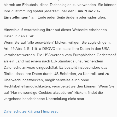
hiermit um Erlaubnis, diese Technologien zu verwenden. Sie können
Ihre Zustimmung später jederzeit über den
Link "Cookie-
Datenschutz
|
Cookie-Einstellungen
|
Impressum
Einstellungen"
am Ende jeder Seite ändern oder widerrufen.
©
vipex.de
Pollenkarte Saarland
|
Pollenkarte Schleswig-Holstein
|
Hinweis auf Verarbeitung Ihrer auf dieser Webseite erhobenen
Pollenkarte Thüringen
Daten in den USA:
Pollenkarte Sachsen-Anhalt
|
Pollenkarte Niedersachsen
|
Wenn Sie auf "alle auswählen" klicken, willigen Sie zugleich gem.
Pollenvorhersage Städte
Art. 49 Abs. 1 S. 1 lit. a DSGVO ein, dass Ihre Daten in den USA
verarbeitet werden. Die USA werden vom Europäischen Gerichtshof
als ein Land mit einem nach EU-Standards unzureichendem
Datenschutzniveau eingeschätzt. Es besteht insbesondere das
Risiko, dass Ihre Daten durch US-Behörden, zu Kontroll- und zu
Überwachungszwecken, möglicherweise auch ohne
Rechtsbehelfsmöglichkeiten, verarbeitet werden können. Wenn Sie
auf "Nur notwendige Cookies akzeptieren" klicken, findet die
vorgehend beschriebene Übermittlung nicht statt.
Datenschutzerklärung
|
Impressum