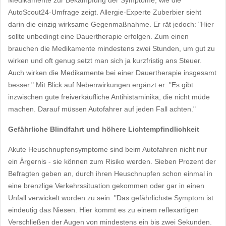
Medikamente zur Bekämpfung der Symptome, wie die
AutoScout24-Umfrage zeigt. Allergie-Experte Zuberbier sieht
darin die einzig wirksame Gegenmaßnahme. Er rät jedoch: "Hier
sollte unbedingt eine Dauertherapie erfolgen. Zum einen
brauchen die Medikamente mindestens zwei Stunden, um gut zu
wirken und oft genug setzt man sich ja kurzfristig ans Steuer.
Auch wirken die Medikamente bei einer Dauertherapie insgesamt
besser." Mit Blick auf Nebenwirkungen ergänzt er: "Es gibt
inzwischen gute freiverkäufliche Antihistaminika, die nicht müde
machen. Darauf müssen Autofahrer auf jeden Fall achten."
Gefährliche Blindfahrt und höhere Lichtempfindlichkeit
Akute Heuschnupfensymptome sind beim Autofahren nicht nur
ein Ärgernis - sie können zum Risiko werden. Sieben Prozent der
Befragten geben an, durch ihren Heuschnupfen schon einmal in
eine brenzlige Verkehrssituation gekommen oder gar in einen
Unfall verwickelt worden zu sein. "Das gefährlichste Symptom ist
eindeutig das Niesen. Hier kommt es zu einem reflexartigen
Verschließen der Augen von mindestens ein bis zwei Sekunden.