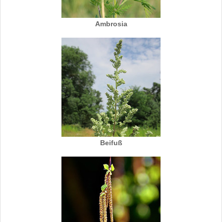
Ambrosia
Beifuß