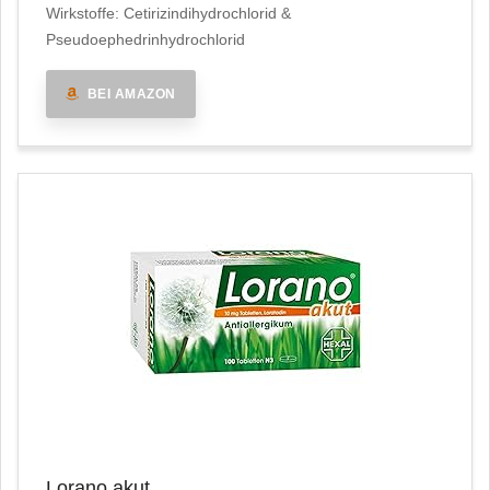
Wirkstoffe: Cetirizindihydrochlorid &
Pseudoephedrinhydrochlorid
BEI AMAZON
Lorano akut