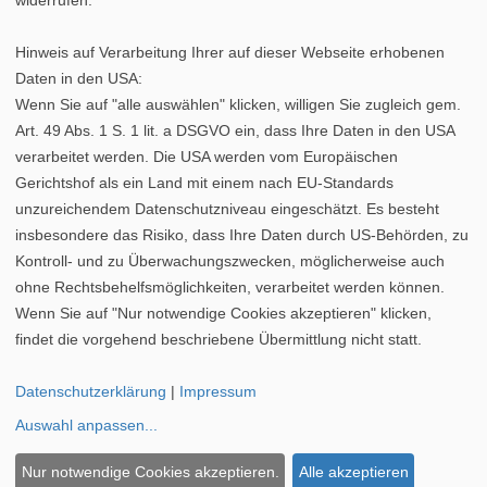
Hinweis auf Verarbeitung Ihrer auf dieser Webseite erhobenen
Daten in den USA:
Wenn Sie auf "alle auswählen" klicken, willigen Sie zugleich gem.
Art. 49 Abs. 1 S. 1 lit. a DSGVO ein, dass Ihre Daten in den USA
verarbeitet werden. Die USA werden vom Europäischen
Gerichtshof als ein Land mit einem nach EU-Standards
unzureichendem Datenschutzniveau eingeschätzt. Es besteht
insbesondere das Risiko, dass Ihre Daten durch US-Behörden, zu
Kontroll- und zu Überwachungszwecken, möglicherweise auch
ohne Rechtsbehelfsmöglichkeiten, verarbeitet werden können.
Datenschutz
|
Cookie-Einstellungen
|
Impressum
Wenn Sie auf "Nur notwendige Cookies akzeptieren" klicken,
©
vipex.de
findet die vorgehend beschriebene Übermittlung nicht statt.
Pollenkarte Saarland
|
Pollenkarte Schleswig-Holstein
|
Datenschutzerklärung
|
Impressum
Pollenkarte Thüringen
Auswahl anpassen
...
Pollenkarte Sachsen-Anhalt
|
Pollenkarte Niedersachsen
|
Pollenvorhersage Städte
Nur notwendige Cookies akzeptieren.
Alle akzeptieren