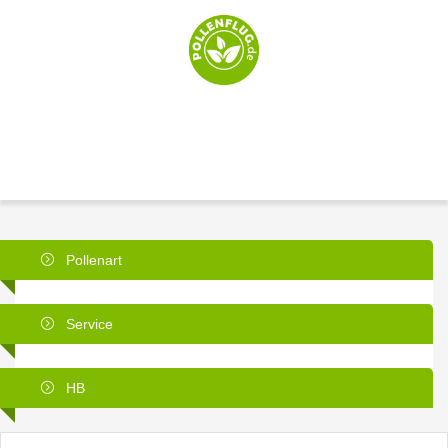
Pollenart
Service
HB