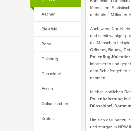
Bundesland Deutschlan
Menschen. Statistisch
Aachen
mehr als 2 Millionen
Auch wenn Nordrhein-W
Bielefeld
und somit weniger pot
die Menschen beispie
Bonn
Gräsern, Baum-, Get
Pollenflug-Kalender
Duisburg
informieren und gege
dem Schlafengehen zu 
Düsseldorf
nehmen.
Essen
In eher ländlichen Re
Pollenbelastung
in d
Gelsenkirchen
Düsseldorf
,
Dortmu
Krefeld
Um sich darüber zu in
und morgen in NRW fli