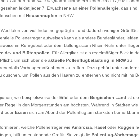
ds. Auf den rund 34.100 Quadratkilometern leben circa 17,9 Millione
 gesehen leidet jeder 7. Erwachsene an einer
Pollenallergie
, das sind
 Menschen mit
Heuschnupfen
in NRW.
estfalen von viel Industrie geprägt ist und dadurch weniger Grünfläc
entielle Pollenerreger aufweisen kann als andere Bundesländer, leide
lsweise im Ruhrgebiet oder dem Ballungsraum Rhein-Ruhr unter flieg
reide- und Blütenpollen
. Für Allergiker ist ein regelmäßiger Blick in d
Pflicht, um sich über die
aktuelle Pollenflugbelastung in NRW
zu
benenfalls Vorbeugemaßnahmen zu treffen. Dazu gehört unter andere
duschen, um Pollen aus den Haaren zu entfernen und nicht mit ins Be
gionen, wie beispielsweise der
Eifel
oder dem
Bergischen Land
ist die
er Regel in den Morgenstunden am höchsten. Während in Städten wi
nd
oder
Essen
sich am Abend der Pollenflug am stärksten bemerkbar 
formieren, welche Pollenerreger wie
Ambrosia
,
Hasel
oder
Roggen
h
egen, hilft untenstehende Grafik. Sie zeigt die
Pollenflug-Vorhersage