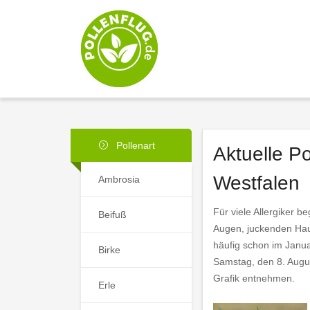
Pollenart
Aktuelle Po
Westfalen
Ambrosia
Für viele Allergiker b
Beifuß
Augen, juckenden Hau
häufig schon im Janua
Birke
Samstag, den 8. Augu
Grafik entnehmen.
Erle