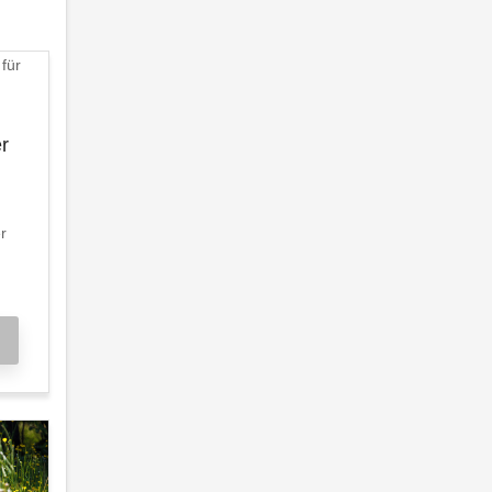
er
er