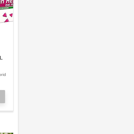
AL
orid