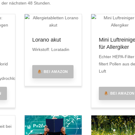
n
der nächsten 48 Stunden.
Lorano akut
Mini Luftreinig
für Allergiker
Wirkstoff: Loratadin
Echter HEPA-Filter
lorid
filtert Pollen aus d
Luft
BEI AMAZON
drochlorid
N
BEI AMAZON