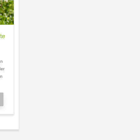
te
nn
der
en