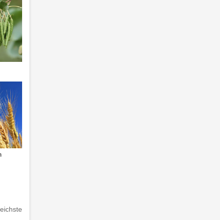
n
eichste