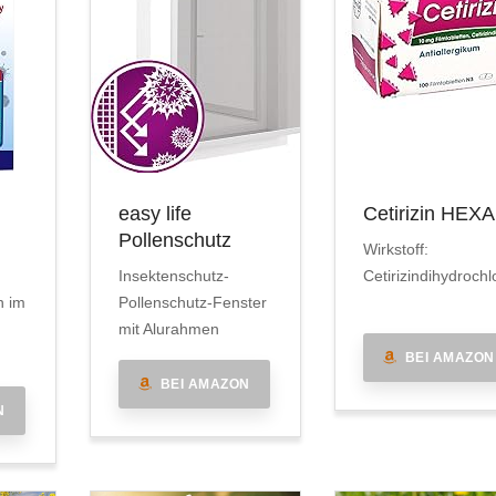
easy life
Cetirizin HEX
Pollenschutz
Wirkstoff:
Insektenschutz-
Cetirizindihydrochl
n im
Pollenschutz-Fenster
mit Alurahmen
BEI AMAZON
BEI AMAZON
N