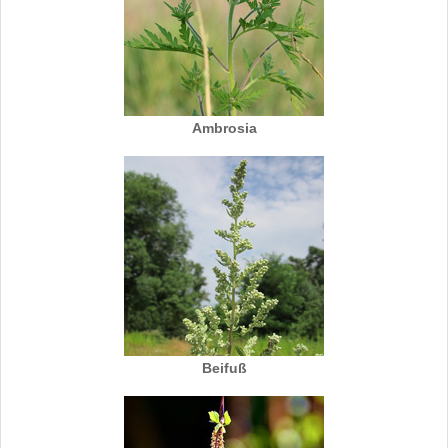
Ambrosia
Beifuß