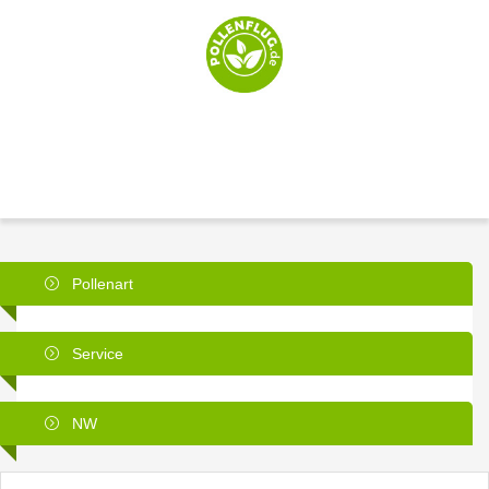
Pollenart
Service
NW