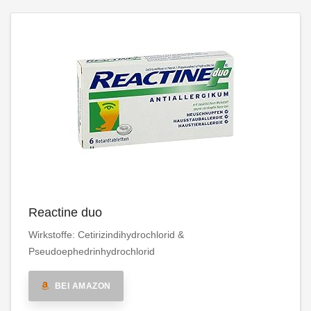
Reactine duo
Wirkstoffe: Cetirizindihydrochlorid &
Pseudoephedrinhydrochlorid
BEI AMAZON