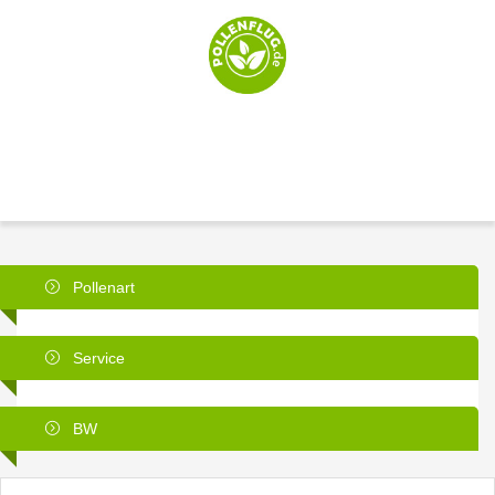
Pollenart
Service
BW