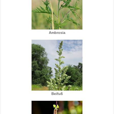
Ambrosia
Beifuß