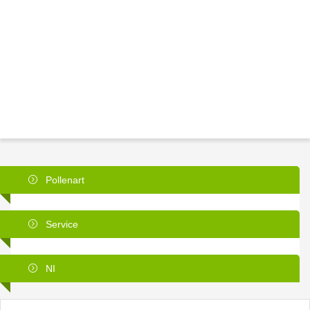
Pollenart
Service
NI