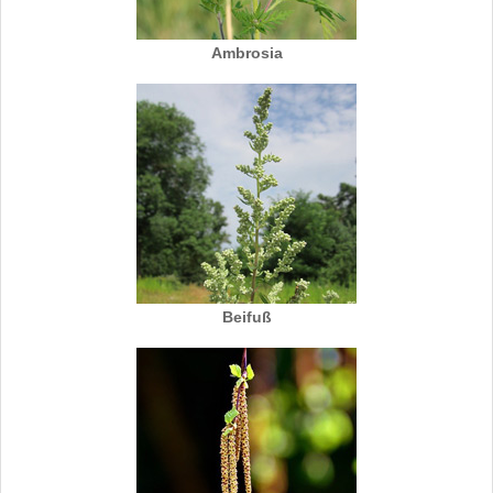
Ambrosia
Beifuß