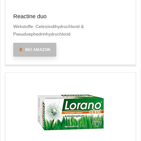
Reactine duo
Wirkstoffe: Cetirizindihydrochlorid &
Pseudoephedrinhydrochlorid
BEI AMAZON