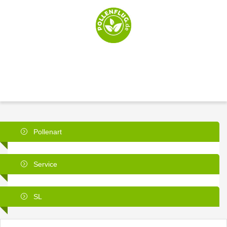
Pollenart
Service
SL