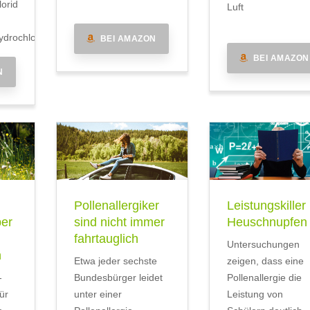
lorid
Luft
drochlorid
BEI AMAZON
BEI AMAZON
N
Pollenallergiker
Leistungskiller
ber
sind nicht immer
Heuschnupfen
fahrtauglich
Untersuchungen
n
Etwa jeder sechste
zeigen, dass eine
-
Bundesbürger leidet
Pollenallergie die
ür
unter einer
Leistung von