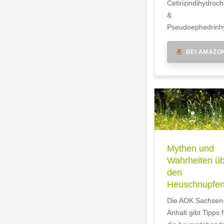
Cetirizindihydroch
&
Pseudoephedrinhy
BEI AMAZO
Mythen und
Wahrheiten ü
den
Heuschnupfe
Die AOK Sachsen
Anhalt gibt Tipps f