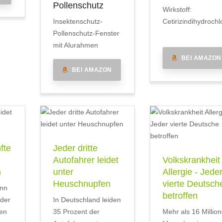
Pollenschutz
Wirkstoff:
Insektenschutz-
Cetirizindihydrochl
Pollenschutz-Fenster
mit Alurahmen
BEI AMAZON
BEI AMAZON
fte
Jeder dritte
Autofahrer leidet
Volkskrankheit
n
unter
Allergie - Jede
Heuschnupfen
vierte Deutsch
inn
betroffen
 der
In Deutschland leiden
en
35 Prozent der
Mehr als 16 Millio