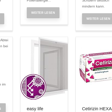
e
Pollenallergie...
Schülern deutlich
mindern kann.
WEITER LESEN
WEITER LESEN
n im
easy life
Cetirizin HEX
N