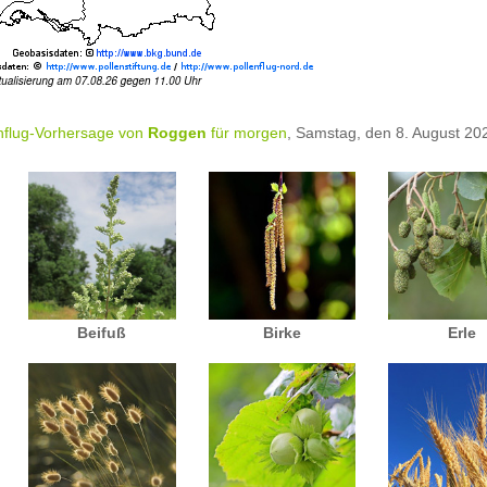
nflug-Vorhersage von
Roggen
für morgen
, Samstag, den 8. August 20
Beifuß
Birke
Erle