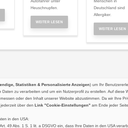
Autofahrer unter
Menschen in
Heuschnupfen.
Deutschland sind
Allergiker.
WEITER LESEN
WEITER LESEN
ndige, Statistiken & Personalisierte Anzeigen
) um Ihr Benutzererl
Daten zu verarbeiten und um ein Nutzerprofil zu erstellen. Auf diese 
essen oder den Inhalt unserer Website abzustimmen. Da wir Ihre Priva
jederzeit über den
Link "Cookie-Einstellungen"
am Ende jeder Seite
aten in den USA:
. Art. 49 Abs. 1 S. 1 lit. a DSGVO ein, dass Ihre Daten in den USA ve