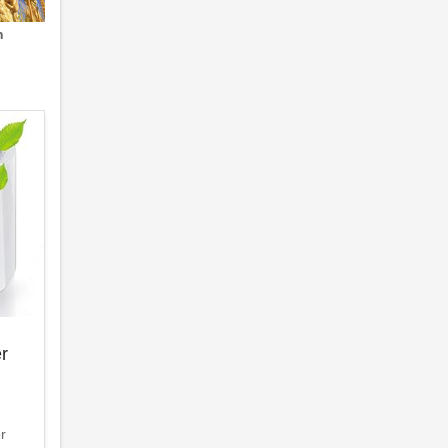
n
er
er