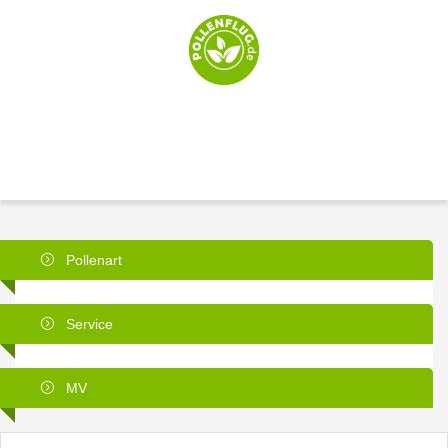
Pollenart
Service
MV