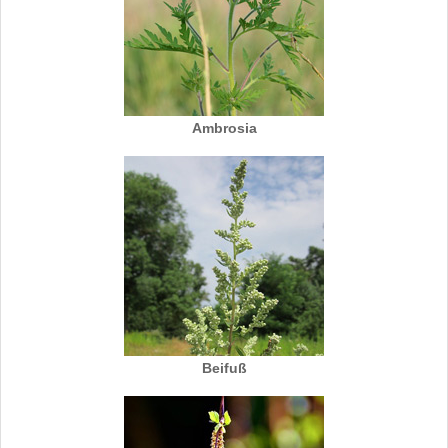
Ambrosia
Beifuß