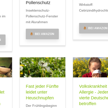
Pollenschutz
Wirkstoff:
Insektenschutz-
Cetirizindihydrochl
n im
Pollenschutz-Fenster
mit Alurahmen
BEI AMAZON
BEI AMAZON
N
Fast jeder Fünfte
Volkskrankheit
det
leidet unter
Allergie - Jede
Heuschnupfen
vierte Deutsch
n
betroffen
Der Frühlingsbeginn