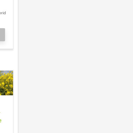
orid
r
e