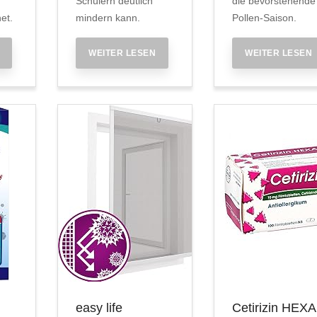
Schülern deutlich
die bevorstehende
et.
mindern kann.
Pollen-Saison.
WEITER LESEN
WEITER LESEN
easy life
Cetirizin HEX