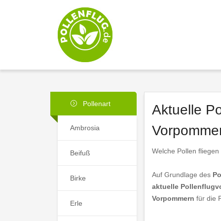
Pollenart
Aktuelle P
Vorpomme
Ambrosia
Welche Pollen fliege
Beifuß
Auf Grundlage des
Po
Birke
aktuelle Pollenflug
Vorpommern
für die 
Erle