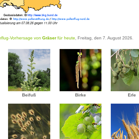
nflug-Vorhersage von
Gräser
für heute
, Freitag, den 7. August 2026.
Beifuß
Birke
Erle