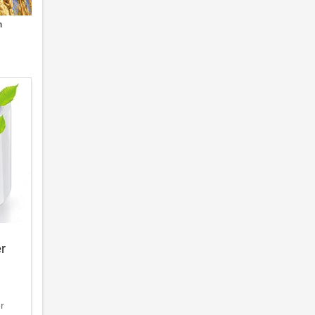
n
er
er