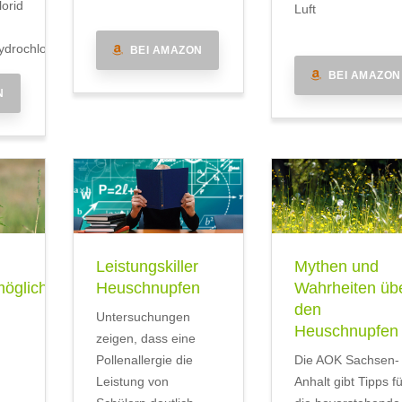
lorid
Luft
drochlorid
BEI AMAZON
BEI AMAZON
N
Leistungskiller
Mythen und
öglichkeit
Heuschnupfen
Wahrheiten üb
den
Untersuchungen
Heuschnupfen
zeigen, dass eine
Pollenallergie die
Die AOK Sachsen-
Leistung von
Anhalt gibt Tipps fü