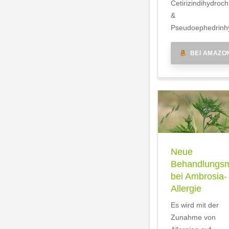
Cetirizindihydroch
&
Pseudoephedrinhy
BEI AMAZO
Neue
Behandlungsm
bei Ambrosia-
Allergie
Es wird mit der
Zunahme von