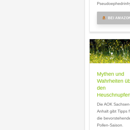
Pseudoephedrinhy
BEI AMAZO
Mythen und
Wahrheiten ü
den
Heuschnupfe
Die AOK Sachsen
Anhalt gibt Tipps f
die bevorstehend
Pollen-Saison.