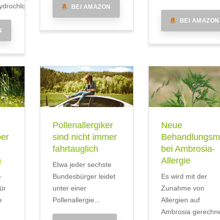
drochlorid
BEI AMAZON
BEI AMAZON
N
Pollenallergiker
Neue
ber
sind nicht immer
Behandlungsmö
fahrtauglich
bei Ambrosia-
n
Allergie
Etwa jeder sechste
-
Bundesbürger leidet
Es wird mit der
ür
unter einer
Zunahme von
e
Pollenallergie...
Allergien auf
Ambrosia gerechne