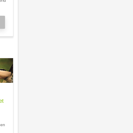
orid
et
den