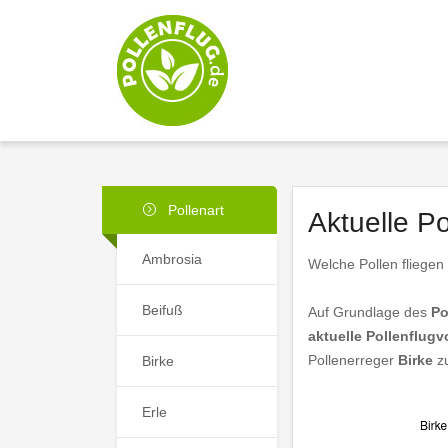
Pollenart
Aktuelle P
Ambrosia
Welche Pollen fliegen
Beifuß
Auf Grundlage des
Po
aktuelle Pollenflug
Pollenerreger
Birke
zu
Birke
Erle