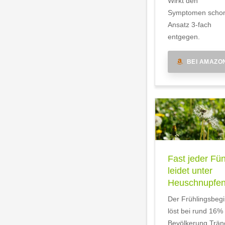
Wirkt den
Symptomen scho
Ansatz 3-fach
entgegen.
BEI AMAZO
Fast jeder Fün
leidet unter
Heuschnupfe
Der Frühlingsbeg
löst bei rund 16%
Bevölkerung Trän