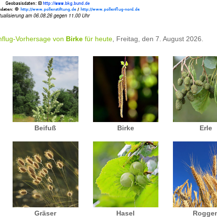
nflug-Vorhersage von
Birke
für heute
, Freitag, den 7. August 2026.
Beifuß
Birke
Erle
Gräser
Hasel
Rogge