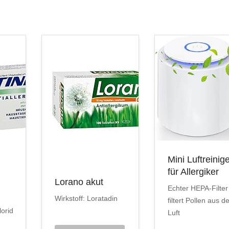
Mini Luftreinig
für Allergiker
Lorano akut
Echter HEPA-Filter
Wirkstoff: Loratadin
filtert Pollen aus d
lorid
Luft