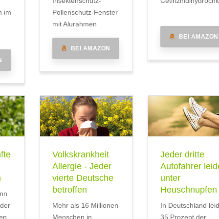
Insektenschutz-
Cetirizindihydrochl
n im
Pollenschutz-Fenster
mit Alurahmen
BEI AMAZON
BEI AMAZON
N
fte
Volkskrankheit
Jeder dritte
Allergie - Jeder
Autofahrer leid
n
vierte Deutsche
unter
betroffen
Heuschnupfen
inn
 der
Mehr als 16 Millionen
In Deutschland lei
en
Menschen in
35 Prozent der