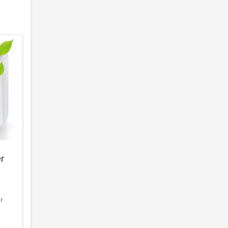
er
er