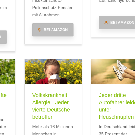
Insektenschutz-
Cetirizindihydrochl
n im
Pollenschutz-Fenster
mit Alurahmen
BEI AMAZON
BEI AMAZON
N
fte
Volkskrankheit
Jeder dritte
Allergie - Jeder
Autofahrer leid
n
vierte Deutsche
unter
betroffen
Heuschnupfen
inn
 der
Mehr als 16 Millionen
In Deutschland lei
en
Menschen in
35 Prozent der