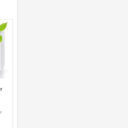
er
er