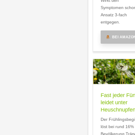
Wirkt den
Symptomen scho
Ansatz 3-fach
entgegen.
BEI AMAZO
Fast jeder Fün
leidet unter
Heuschnupfe
Der Frühlingsbeg
löst bei rund 16%
Bevölkerung Trän