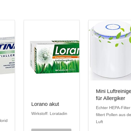
Mini Luftreinig
für Allergiker
Lorano akut
Echter HEPA-Filter
Wirkstoff: Loratadin
filtert Pollen aus d
lorid
Luft