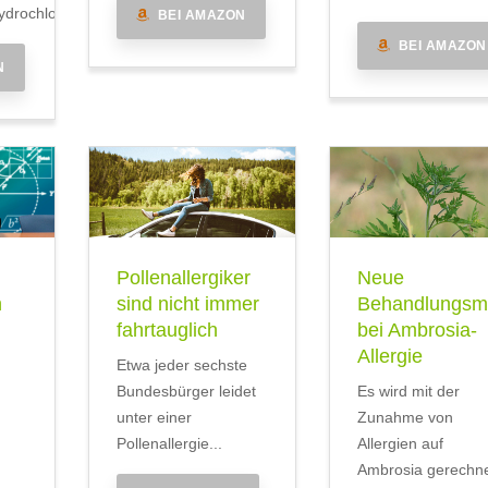
drochlorid
BEI AMAZON
BEI AMAZON
N
Pollenallergiker
Neue
n
sind nicht immer
Behandlungsmö
fahrtauglich
bei Ambrosia-
Allergie
Etwa jeder sechste
Bundesbürger leidet
Es wird mit der
unter einer
Zunahme von
Pollenallergie...
Allergien auf
Ambrosia gerechne