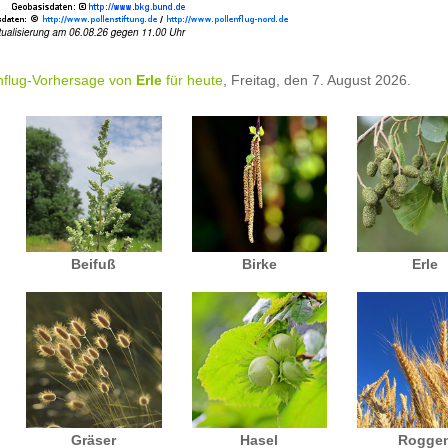
nflug-Vorhersage von
Erle
für heute
, Freitag, den 7. August 2026.
Beifuß
Birke
Erle
Gräser
Hasel
Rogge