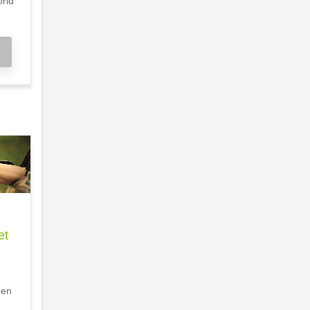
orid
et
den