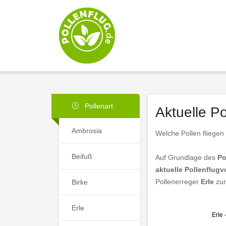
Pollenart
Aktuelle P
Ambrosia
Welche Pollen fliegen
Beifuß
Auf Grundlage des
Po
aktuelle Pollenflug
Pollenerreger
Erle
zur
Birke
Erle