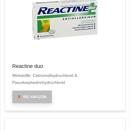
Reactine duo
Wirkstoffe: Cetirizindihydrochlorid &
Pseudoephedrinhydrochlorid
BEI AMAZON