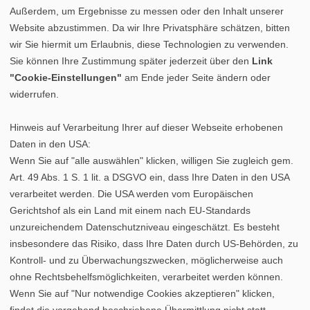
Außerdem, um Ergebnisse zu messen oder den Inhalt unserer
Website abzustimmen. Da wir Ihre Privatsphäre schätzen, bitten
wir Sie hiermit um Erlaubnis, diese Technologien zu verwenden.
Sie können Ihre Zustimmung später jederzeit über den
Link
"Cookie-Einstellungen"
am Ende jeder Seite ändern oder
widerrufen.
Hinweis auf Verarbeitung Ihrer auf dieser Webseite erhobenen
Daten in den USA:
Wenn Sie auf "alle auswählen" klicken, willigen Sie zugleich gem.
Art. 49 Abs. 1 S. 1 lit. a DSGVO ein, dass Ihre Daten in den USA
verarbeitet werden. Die USA werden vom Europäischen
Gerichtshof als ein Land mit einem nach EU-Standards
unzureichendem Datenschutzniveau eingeschätzt. Es besteht
insbesondere das Risiko, dass Ihre Daten durch US-Behörden, zu
Kontroll- und zu Überwachungszwecken, möglicherweise auch
ohne Rechtsbehelfsmöglichkeiten, verarbeitet werden können.
Datenschutz
|
Cookie-Einstellungen
|
Impressum
Wenn Sie auf "Nur notwendige Cookies akzeptieren" klicken,
©
vipex.de
findet die vorgehend beschriebene Übermittlung nicht statt.