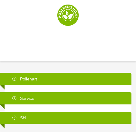
Pollenart
Service
SH