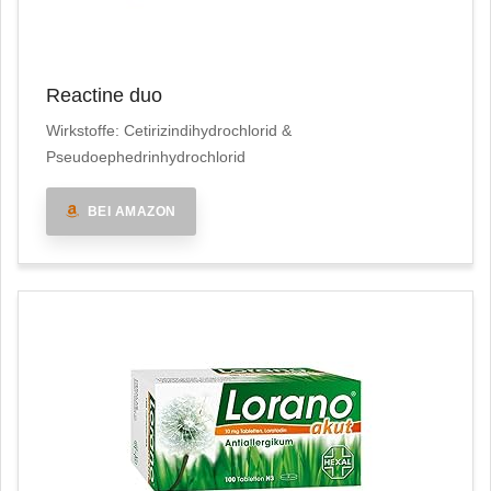
Reactine duo
Wirkstoffe: Cetirizindihydrochlorid &
Pseudoephedrinhydrochlorid
BEI AMAZON