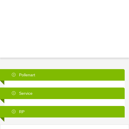
Pollenart
Service
RP