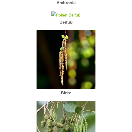
Ambrosia
Beifuß
Birke