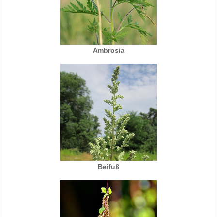
Ambrosia
Beifuß