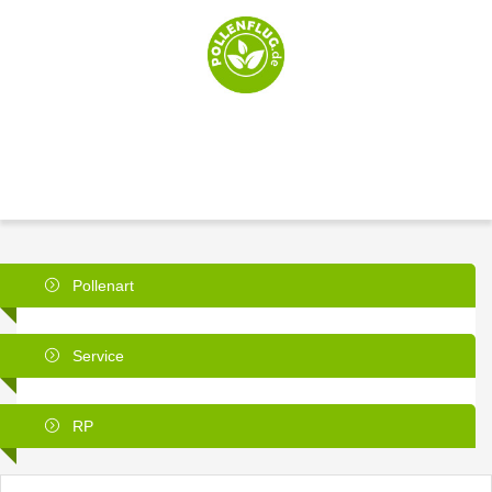
Pollenart
Service
RP