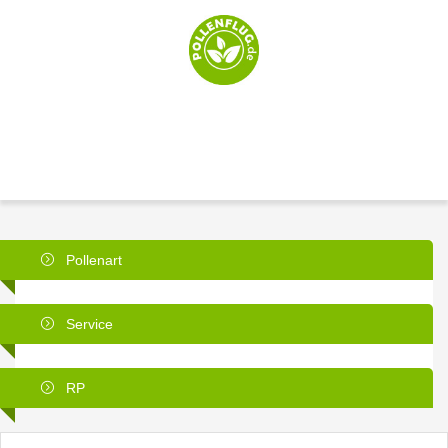
Pollenart
Service
RP