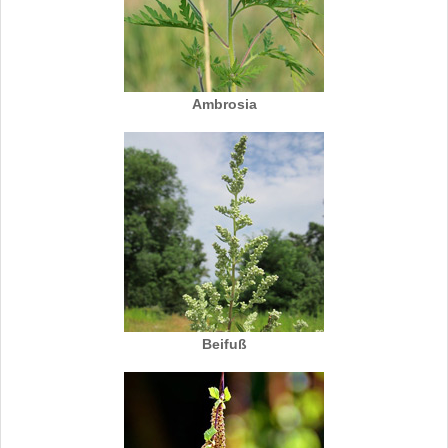
Ambrosia
Beifuß